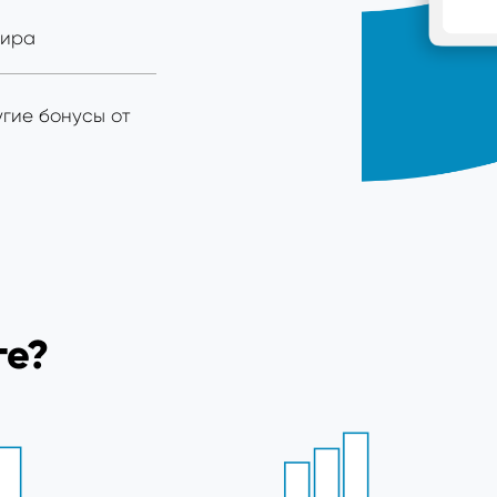
мира
угие бонусы от
ге?