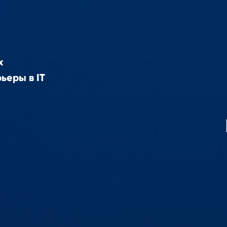
х
ьеры в IT