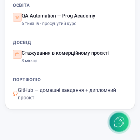
ОСВІТА
QA Automation — Prog Academy
6 тижнів · просунутий курс
ДОСВІД
Стажування в комерційному проєкті
3 місяці
ПОРТФОЛІО
GitHub — домашні завдання + дипломний
проєкт