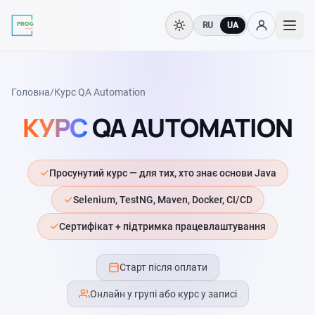
RU
UA
Головна
/
Курс QA Automation
КУРС
QA AUTOMATION
Просунутий курс — для тих, хто знає основи Java
Selenium, TestNG, Maven, Docker, CI/CD
Сертифікат + підтримка працевлаштування
Старт після оплати
Онлайн у групі або курс у записі