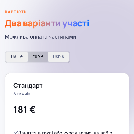
ВАРТІСТЬ
Два варіанти участі
Можлива оплата частинами
UAH ₴
EUR €
USD $
Стандарт
6 тижнів
181 €
Заняття в групі або курс у записі на вибір