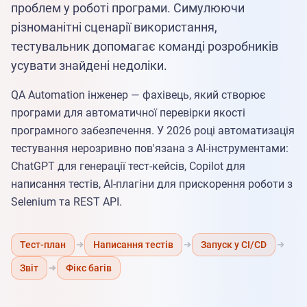
проблем у роботі програми. Симулюючи
різноманітні сценарії використання,
тестувальник допомагає команді розробників
усувати знайдені недоліки.
QA Automation інженер — фахівець, який створює
програми для автоматичної перевірки якості
програмного забезпечення. У 2026 році автоматизація
тестування нерозривно пов'язана з AI-інструментами:
ChatGPT для генерації тест-кейсів, Copilot для
написання тестів, AI-плагіни для прискорення роботи з
Selenium та REST API.
Тест-план
Написання тестів
Запуск у CI/CD
Звіт
Фікс багів