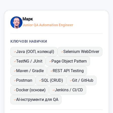
Марк
Junior QA Automation Engineer
КЛЮЧОВІ НАВИЧКИ
Java (ООП, колекції)
Selenium WebDriver
TestNG / JUnit
Page Object Pattern
Maven / Gradle
REST API Testing
Postman
SQL (CRUD)
Git / GitHub
Docker (основи)
Jenkins / CI/CD
AI-інструменти для QA