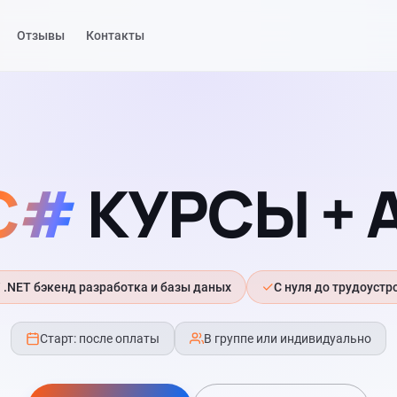
Отзывы
Контакты
C#
КУРСЫ + A
/ .NET бэкенд разработка и базы даных
С нуля до трудоустр
Старт: после оплаты
В группе или индивидуально