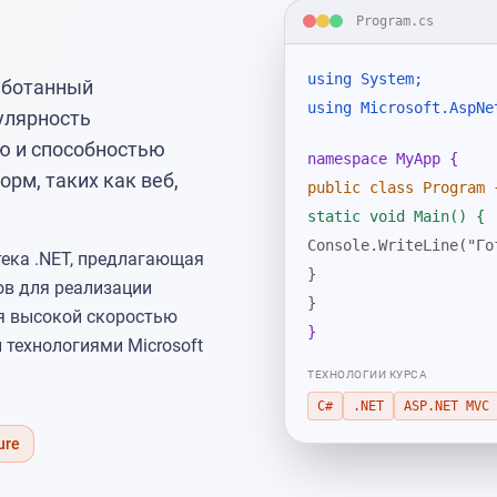
Program.cs
using System;
аботанный
using Microsoft.AspNe
пулярность
ю и способностью
namespace MyApp {
рм, таких как веб,
public class Program 
static void Main() {
Console.WriteLine("Го
ека .NET, предлагающая
}
в для реализации
}
ся высокой скоростью
}
 технологиями Microsoft
ТЕХНОЛОГИИ КУРСА
C#
.NET
ASP.NET MVC
ure