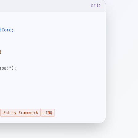
C# 12
tCore;
{
тов!");
Entity Framework
LINQ