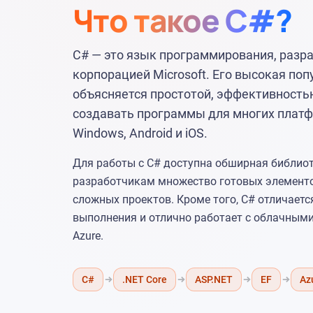
Что такое C#?
C# — это язык программирования, разр
корпорацией Microsoft. Его высокая по
объясняется простотой, эффективность
создавать программы для многих платфо
Windows, Android и iOS.
Для работы с C# доступна обширная библиот
разработчикам множество готовых элементо
сложных проектов. Кроме того, C# отличает
выполнения и отлично работает с облачными
Azure.
C#
.NET Core
ASP.NET
EF
Az