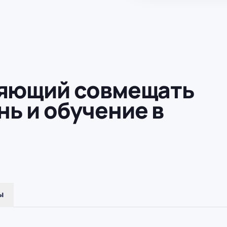
ляющий совмещать
ь и обучение в
ы