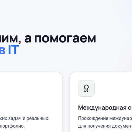
чим, а помогаем
 IT
Международная с
ких задач и реальных
Прохождение междунар
 портфолио.
для получения докумен